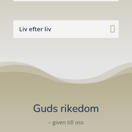
Liv efter liv
Guds rikedom
– given till oss