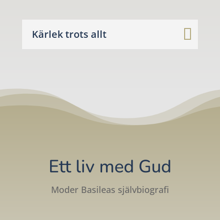
Kärlek trots allt
Ett liv med Gud
Moder Basileas självbiografi