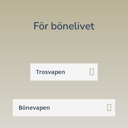
För bönelivet
Trosvapen
Bönevapen